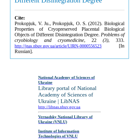
Different Disintegration Degree
Cite:
Prokopjuk, V. Ju., Prokopjuk, O. S. (2012). Biological
Properties of Cryopreserved Placental Biological
Objects of Different Disintegration Degree.
Problems of
cryobiology and cryomedicine
, 22
(3)
, 333.
[In
http://jnas.nbuv.gov.ua/article/UJRN-0000556523
Russian].
National Academy of Sciences of
Ukraine
Library portal of National
Academy of Sciences of
Ukraine | LibNAS
http://libnas.nbuv.gov.ua
Vernadsky National Library of
Ukraine (VNLU)
Institute of Information
Technologies of VNLU