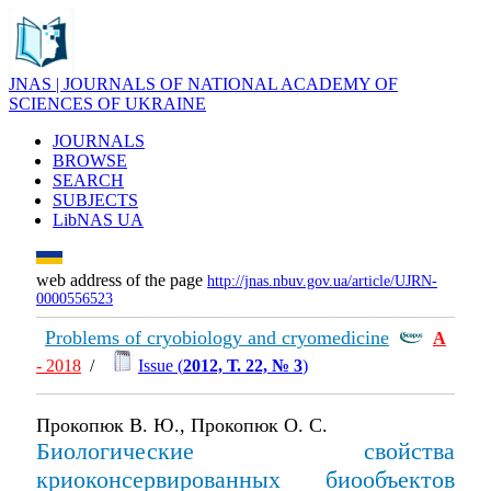
JNAS | JOURNALS OF NATIONAL ACADEMY OF
SCIENCES OF UKRAINE
JOURNALS
BROWSE
SEARCH
SUBJECTS
LibNAS UA
web address of the page
http://jnas.nbuv.gov.ua/article/UJRN-
0000556523
Problems of cryobiology and cryomedicine
А
- 2018
/
Issue (
2012, Т. 22, № 3
)
Прокопюк В. Ю., Прокопюк О. С.
Биологические свойства
криоконсервированных биообъектов