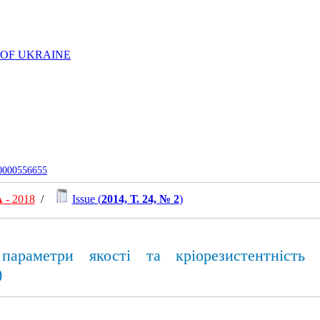
 OF UKRAINE
-0000556655
А
- 2018
/
Issue (
2014, Т. 24, № 2
)
араметри якості та кріорезистентність с
)