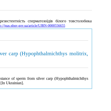
зистентність сперматозоїдів білого товстолобика
tp://jnas.nbuv.gov.ua/article/UJRN-0000556655
lver carp (Hypophthalmichthys molitrix,
sistance of sperm from silver carp (Hypophthalmichthys
[In Ukrainian].