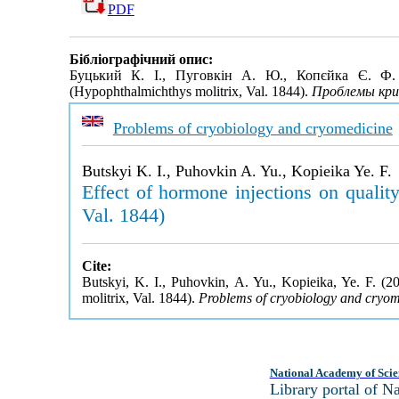
PDF
Бібліографічний опис:
Буцький К. І., Пуговкін А. Ю., Копєйка Є. Ф. В
(Hypophthalmichthys molitrix, Val. 1844).
Проблемы кри
Problems of cryobiology and cryomedicine
Butskyi K. I., Puhovkin A. Yu., Kopieika Ye. F.
Effect of hormone injections on qualit
Val. 1844)
Cite:
Butskyi, K. I., Puhovkin, A. Yu., Kopieika, Ye. F. (2
molitrix, Val. 1844).
Problems of cryobiology and cryom
National Academy of Scie
Library portal of 