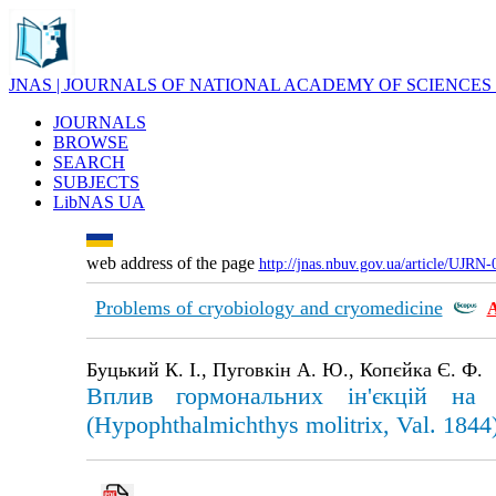
JNAS | JOURNALS OF NATIONAL ACADEMY OF SCIENCES
JOURNALS
BROWSE
SEARCH
SUBJECTS
LibNAS UA
web address of the page
http://jnas.nbuv.gov.ua/article/UJRN
Problems of cryobiology and cryomedicine
Буцький К. І., Пуговкін А. Ю., Копєйка Є. Ф.
Вплив гормональних ін'єкцій на п
(Hypophthalmichthys molitrix, Val. 1844