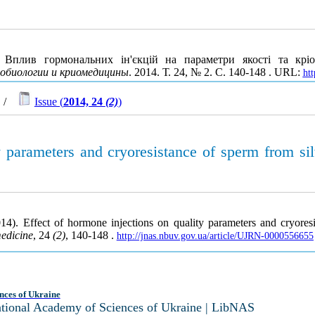
плив гормональних ін'єкцій на параметри якості та кріоре
обиологии и криомедицины
. 2014. Т. 24, № 2. С. 140-148 . URL:
ht
/
Issue (
2014, 24
(2)
)
y parameters and cryoresistance of sperm from si
014). Effect of hormone injections on quality parameters and cryore
edicine
, 24
(2)
, 140-148 .
http://jnas.nbuv.gov.ua/article/UJRN-0000556655
nces of Ukraine
National Academy of Sciences of Ukraine | LibNAS