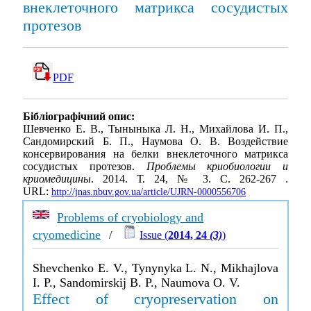
внеклеточного матрикса сосудистых
протезов
PDF
Бібліографічний опис:
Шевченко Е. В., Тыныныка Л. Н., Михайлова И. П.,
Сандомирский Б. П., Наумова О. В. Воздействие
консервирования на белки внеклеточного матрикса
сосудистых протезов.
Проблемы криобиологии и
криомедицины
. 2014. Т. 24, № 3. С. 262-267 .
URL:
http://jnas.nbuv.gov.ua/article/UJRN-0000556706
Problems of cryobiology and
cryomedicine
/
Issue (
2014, 24
(3)
)
Shevchenko E. V., Tynynyka L. N., Mikhajlova
I. P., Sandomirskij B. P., Naumova O. V.
Effect of cryopreservation on