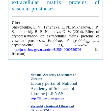
extracellular matrix proteins of
vascular prostheses
Cite:
Shevchenko, E. V., Tynynyka, L. N., Mikhajlova, I. P.,
Sandomirskij, B. P., Naumova, O. V. (2014). Effect of
cryopreservation on extracellular matrix proteins of
vascular prostheses.
Problems of cryobiology and
cryomedicine
, 24
(3)
, 262-267 .
[In
http://jnas.nbuv.gov.ua/article/UJRN-0000556706
Russian].
National Academy of Sciences of
Ukraine
Library portal of National
Academy of Sciences of
Ukraine | LibNAS
http://libnas.nbuv.gov.ua
Vernadsky National Library of
Ukraine (VNLU)