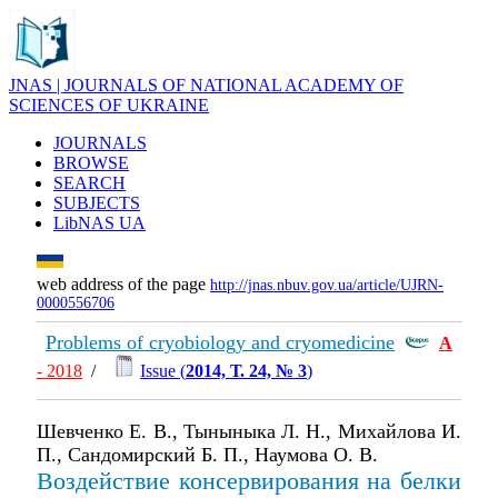
JNAS | JOURNALS OF NATIONAL ACADEMY OF
SCIENCES OF UKRAINE
JOURNALS
BROWSE
SEARCH
SUBJECTS
LibNAS UA
web address of the page
http://jnas.nbuv.gov.ua/article/UJRN-
0000556706
Problems of cryobiology and cryomedicine
А
- 2018
/
Issue (
2014, Т. 24, № 3
)
Шевченко Е. В., Тыныныка Л. Н., Михайлова И.
П., Сандомирский Б. П., Наумова О. В.
Воздействие консервирования на белки