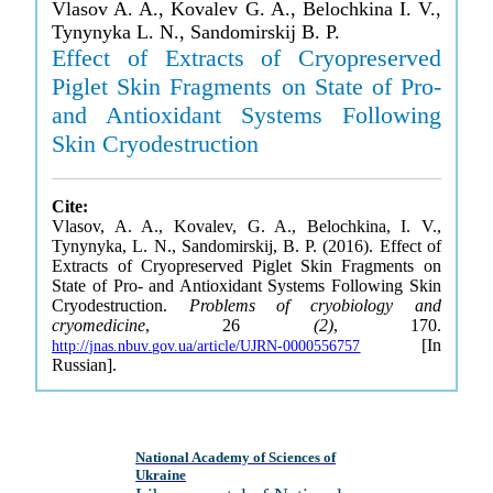
Vlasov A. A., Kovalev G. A., Belochkina I. V.,
Tynynyka L. N., Sandomirskij B. P.
Effect of Extracts of Cryopreserved
Piglet Skin Fragments on State of Pro-
and Antioxidant Systems Following
Skin Cryodestruction
Cite:
Vlasov, A. A., Kovalev, G. A., Belochkina, I. V.,
Tynynyka, L. N., Sandomirskij, B. P. (2016). Effect of
Extracts of Cryopreserved Piglet Skin Fragments on
State of Pro- and Antioxidant Systems Following Skin
Cryodestruction.
Problems of cryobiology and
cryomedicine
, 26
(2)
, 170.
[In
http://jnas.nbuv.gov.ua/article/UJRN-0000556757
Russian].
National Academy of Sciences of
Ukraine