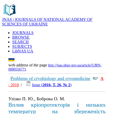
JNAS | JOURNALS OF NATIONAL ACADEMY OF
SCIENCES OF UKRAINE
JOURNALS
BROWSE
SEARCH
SUBJECTS
LibNAS UA
web address of the page
http://jnas.nbuv.gov.ua/article/UJRN-
0000556771
Problems of cryobiology and cryomedicine
А
- 2018
/
Issue (
2016, Т. 26, № 2
)
Улізко П. Ю., Боброва О. М.
Вплив кріопротекторів і низьких
температур на збереженість