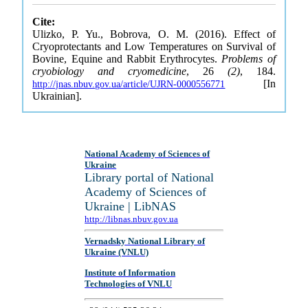
Cite:
Ulizko, P. Yu., Bobrova, O. M. (2016). Effect of
Cryoprotectants and Low Temperatures on Survival of
Bovine, Equine and Rabbit Erythrocytes.
Problems of
cryobiology and cryomedicine
, 26
(2)
, 184.
[In
http://jnas.nbuv.gov.ua/article/UJRN-0000556771
Ukrainian].
National Academy of Sciences of
Ukraine
Library portal of National
Academy of Sciences of
Ukraine | LibNAS
http://libnas.nbuv.gov.ua
Vernadsky National Library of
Ukraine (VNLU)
Institute of Information
Technologies of VNLU