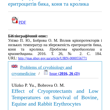
еритроцитів бика, коня та кролика
PDF
Бібліографічний опис:
Улізко П. Ю., Боброва О. М. Вплив кріопротекторів і
низьких температур на збереженість еритроцитів бика,
коня та кролика.
Проблемы криобиологии и
криомедицины
. 2016. Т. 26, № 2. С. 184.
URL:
http://jnas.nbuv.gov.ua/article/UJRN-0000556771
Problems of cryobiology and
cryomedicine
/
Issue (
2016, 26
(2)
)
Ulizko P. Yu., Bobrova O. M.
Effect of Cryoprotectants and Low
Temperatures on Survival of Bovine,
Equine and Rabbit Erythrocytes