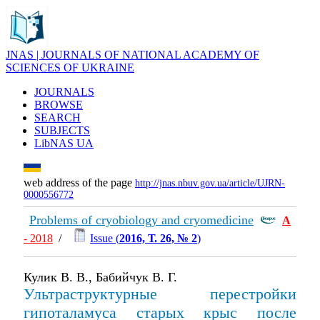
JNAS | JOURNALS OF NATIONAL ACADEMY OF
SCIENCES OF UKRAINE
JOURNALS
BROWSE
SEARCH
SUBJECTS
LibNAS UA
web address of the page
http://jnas.nbuv.gov.ua/article/UJRN-
0000556772
Problems of cryobiology and cryomedicine
А
- 2018
/
Issue (
2016, Т. 26, № 2
)
Кулик В. В., Бабийчук В. Г.
Ультраструктурные перестройки
гипоталамуса старых крыс после