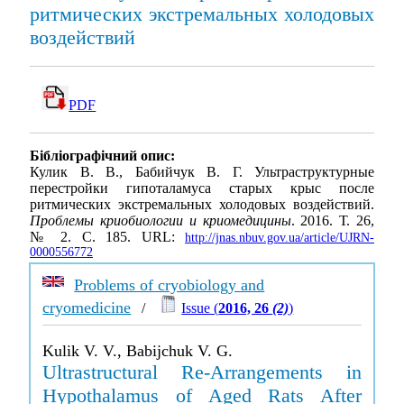
ритмических экстремальных холодовых
воздействий
PDF
Бібліографічний опис:
Кулик В. В., Бабийчук В. Г. Ультраструктурные
перестройки гипоталамуса старых крыс после
ритмических экстремальных холодовых воздействий.
Проблемы криобиологии и криомедицины
. 2016. Т. 26,
№ 2. С. 185. URL:
http://jnas.nbuv.gov.ua/article/UJRN-
0000556772
Problems of cryobiology and
cryomedicine
/
Issue (
2016, 26
(2)
)
Kulik V. V., Babijchuk V. G.
Ultrastructural Re-Arrangements in
Hypothalamus of Aged Rats After