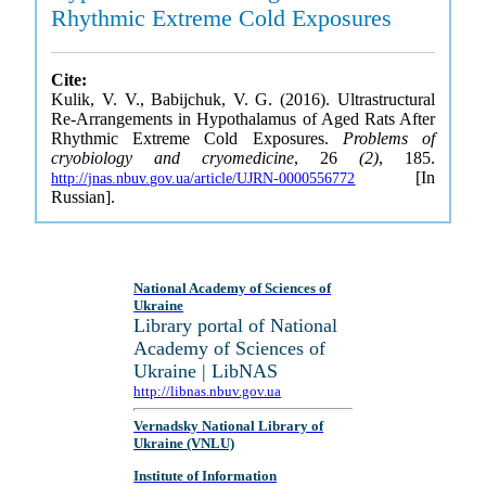
Rhythmic Extreme Cold Exposures
Cite:
Kulik, V. V., Babijchuk, V. G. (2016). Ultrastructural
Re-Arrangements in Hypothalamus of Aged Rats After
Rhythmic Extreme Cold Exposures.
Problems of
cryobiology and cryomedicine
, 26
(2)
, 185.
[In
http://jnas.nbuv.gov.ua/article/UJRN-0000556772
Russian].
National Academy of Sciences of
Ukraine
Library portal of National
Academy of Sciences of
Ukraine | LibNAS
http://libnas.nbuv.gov.ua
Vernadsky National Library of
Ukraine (VNLU)
Institute of Information