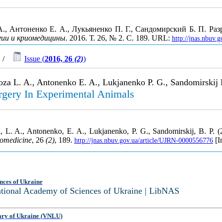
 А., Антоненко Е. А., Лукьяненко П. Г., Сандомирский Б. П. Ра
ии и криомедицины
. 2016. Т. 26, № 2. С. 189. URL:
http://jnas.nbuv.
/
Issue (
2016, 26
(2)
)
oza L. A., Antonenko E. A., Lukjanenko P. G., Sandomirskij 
rgery In Experimental Animals
, L. A., Antonenko, E. A., Lukjanenko, P. G., Sandomirskij, B. P. 
yomedicine
, 26
(2)
, 189.
[I
http://jnas.nbuv.gov.ua/article/UJRN-0000556776
nces of Ukraine
National Academy of Sciences of Ukraine | LibNAS
ary of Ukraine (VNLU)