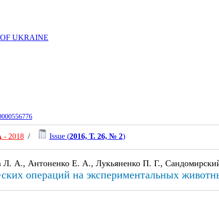
 OF UKRAINE
-0000556776
А
- 2018
/
Issue (
2016, Т. 26, № 2
)
а Л. А., Антоненко Е. А., Лукьяненко П. Г., Сандомирский
ческих операций на экспериментальных животн