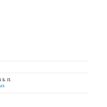
 Б. П.
ых