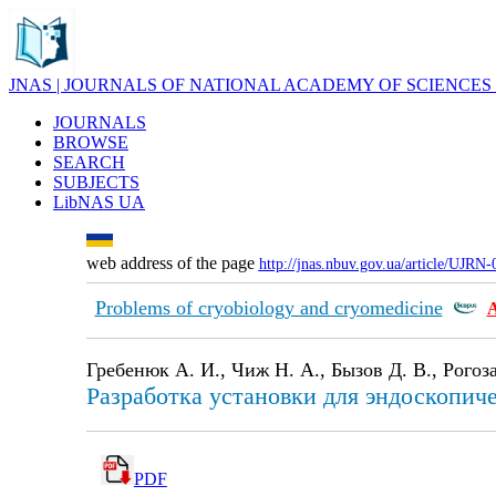
JNAS | JOURNALS OF NATIONAL ACADEMY OF SCIENCES
JOURNALS
BROWSE
SEARCH
SUBJECTS
LibNAS UA
web address of the page
http://jnas.nbuv.gov.ua/article/UJRN
Problems of cryobiology and cryomedicine
Гребенюк А. И., Чиж Н. А., Бызов Д. В., Рогоз
Разработка установки для эндоскопи
PDF