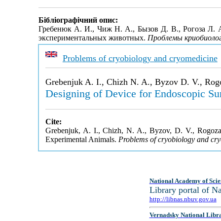
Бібліографічний опис:
Гребенюк А. И., Чиж Н. А., Бызов Д. В., Рогоза Л.
экспериментальных животных.
Проблемы криобиолог
Problems of cryobiology and cryomedicine
Grebenjuk A. I., Chizh N. A., Byzov D. V., Rog
Designing of Device for Endoscopic Su
Cite:
Grebenjuk, A. I., Chizh, N. A., Byzov, D. V., Rogoza
Experimental Animals.
Problems of cryobiology and cr
National Academy of Scie
Library portal of 
http://libnas.nbuv.gov.ua
Vernadsky National Libr