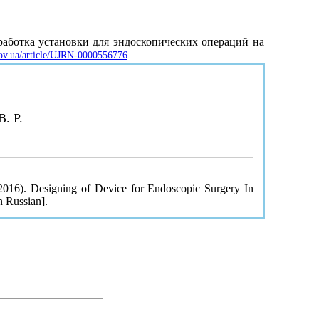
зработка установки для эндоскопических операций на
gov.ua/article/UJRN-0000556776
B. P.
(2016). Designing of Device for Endoscopic Surgery In
n Russian].