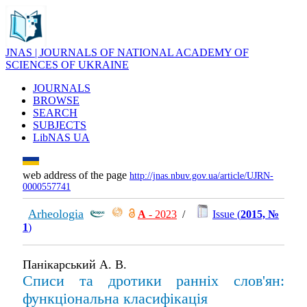
JNAS | JOURNALS OF NATIONAL ACADEMY OF
SCIENCES OF UKRAINE
JOURNALS
BROWSE
SEARCH
SUBJECTS
LibNAS UA
web address of the page
http://jnas.nbuv.gov.ua/article/UJRN-
0000557741
Arheologia
А
- 2023
/
Issue (
2015, №
1
)
Панікарський А. В.
Списи та дротики ранніх слов'ян:
функціональна класифікація