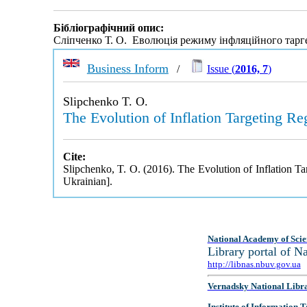
Бібліографічний опис:
Сліпченко Т. О. Еволюція режиму інфляційного тарге
Business Inform
/
Issue (
2016, 7
)
Slipchenko T. O.
The Evolution of Inflation Targeting R
Cite:
Slipchenko, T. O. (2016). The Evolution of Inflation T
Ukrainian].
National Academy of Scie
Library portal of 
http://libnas.nbuv.gov.ua
Vernadsky National Libr
Institute of Information