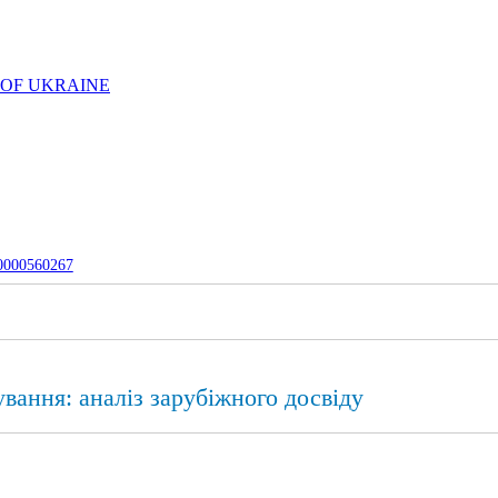
 OF UKRAINE
-0000560267
вання: аналіз зарубіжного досвіду