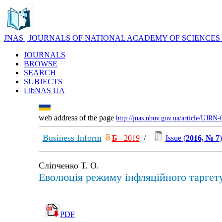
JNAS | JOURNALS OF NATIONAL ACADEMY OF SCIENCES
JOURNALS
BROWSE
SEARCH
SUBJECTS
LibNAS UA
web address of the page
http://jnas.nbuv.gov.ua/article/UJRN
Business Inform
Б
- 2019
/
Issue (
2016, № 7
)
Сліпченко Т. О.
Еволюція режиму інфляційного таргету
PDF