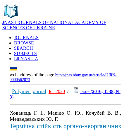
JNAS | JOURNALS OF NATIONAL ACADEMY OF
SCIENCES OF UKRAINE
JOURNALS
BROWSE
SEARCH
SUBJECTS
LibNAS UA
web address of the page
http://jnas.nbuv.gov.ua/article/UJRN-
0000562873
Polymer journal
Б
- 2020
/
Issue (
2016, Т. 38, №
3
)
Хованець Г. І., Макідо О. Ю., Кочубей В. В.,
Медведевських Ю. Г.
Термічна стійкість органо-неорганічних