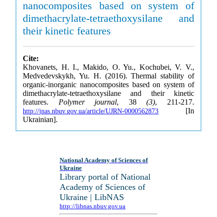
nanocomposites based on system of
dimethacrylate-tetraethoxysilane and
their kinetic features
Cite:
Khovanets, H. I., Makido, O. Yu., Kochubei, V. V.,
Medvedevskykh, Yu. H. (2016). Thermal stability of
organic-inorganic nanocomposites based on system of
dimethacrylate-tetraethoxysilane and their kinetic
features.
Polymer journal
, 38
(3)
, 211-217.
[In
http://jnas.nbuv.gov.ua/article/UJRN-0000562873
Ukrainian].
National Academy of Sciences of
Ukraine
Library portal of National
Academy of Sciences of
Ukraine | LibNAS
http://libnas.nbuv.gov.ua