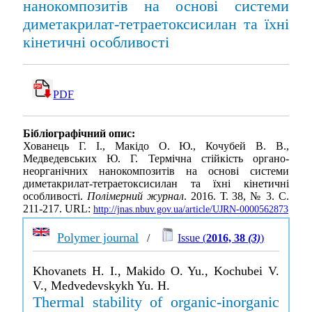
нанокомпозитів на основі системи
диметакрилат-тетраетоксисилан та їхні
кінетичні особливості
PDF
Бібліографічний опис:
Хованець Г. І., Макідо О. Ю., Кочубей В. В.,
Медведевських Ю. Г. Термічна стійкість органо-
неорганічних нанокомпозитів на основі системи
диметакрилат-тетраетоксисилан та їхні кінетичні
особливості.
Полімерний журнал
. 2016. Т. 38, № 3. С.
211-217. URL:
http://jnas.nbuv.gov.ua/article/UJRN-0000562873
Polymer journal
/
Issue (
2016, 38
(3)
)
Khovanets H. I., Makido O. Yu., Kochubei V.
V., Medvedevskykh Yu. H.
Thermal stability of organic-inorganic