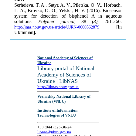
Serheieva, T. A., Satyr, A. V., Piletska, O. V., Horbach,
L. A., Brovko, O. O., Yelska, H. V. (2016). Biosensor
system for detection of bisphenol A in aqueous
solutions.
Polymer journal
, 38
(3)
, 261-266.
[In
http://jnas.nbuv.gov.ua/article/UJRN-0000562879
Ukrainian].
National Academy of Sciences of
Ukraine
Library portal of National
Academy of Sciences of
Ukraine | LibNAS
http://libnas.nbuv.gov.ua
Vernadsky National Library of
Ukraine (VNLU)
Institute of Information
Technologies of VNLU
+38 (044) 525-36-24
libnas@nbuv.gov.ua