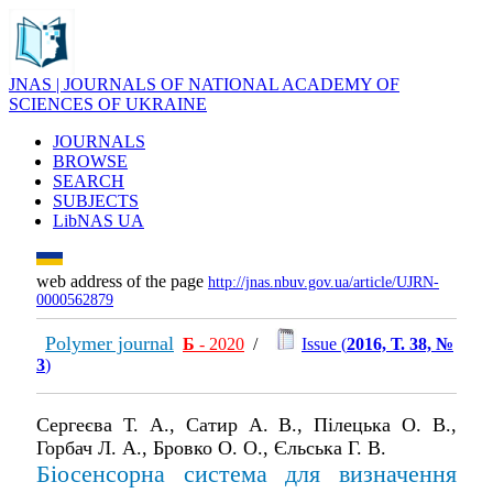
JNAS | JOURNALS OF NATIONAL ACADEMY OF
SCIENCES OF UKRAINE
JOURNALS
BROWSE
SEARCH
SUBJECTS
LibNAS UA
web address of the page
http://jnas.nbuv.gov.ua/article/UJRN-
0000562879
Polymer journal
Б
- 2020
/
Issue (
2016, Т. 38, №
3
)
Сергеєва Т. А., Сатир А. В., Пілецька О. В.,
Горбач Л. А., Бровко О. О., Єльська Г. В.
Біосенсорна система для визначення