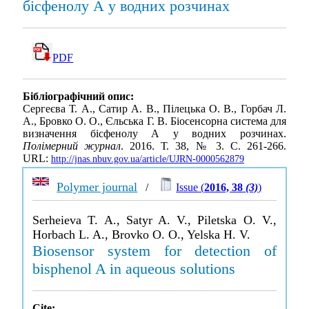
бісфенолу А у водних розчинах
PDF
Бібліографічний опис:
Сергеєва Т. А., Сатир А. В., Пілецька О. В., Горбач Л.
А., Бровко О. О., Єльська Г. В. Біосенсорна система для
визначення бісфенолу А у водних розчинах.
Полімерний журнал
. 2016. Т. 38, № 3. С. 261-266.
URL:
http://jnas.nbuv.gov.ua/article/UJRN-0000562879
Polymer journal
/
Issue (
2016, 38
(3)
)
Serheieva T. A., Satyr A. V., Piletska O. V.,
Horbach L. A., Brovko O. O., Yelska H. V.
Biosensor system for detection of
bisphenol A in aqueous solutions
Cite: