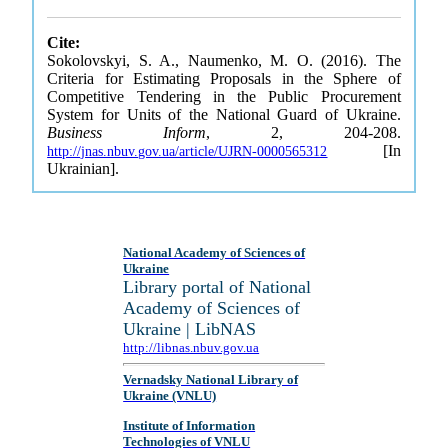
Cite:
Sokolovskyi, S. A., Naumenko, M. O. (2016). The
Criteria for Estimating Proposals in the Sphere of
Competitive Tendering in the Public Procurement
System for Units of the National Guard of Ukraine.
Business Inform
, 2, 204-208.
[In
http://jnas.nbuv.gov.ua/article/UJRN-0000565312
Ukrainian].
National Academy of Sciences of
Ukraine
Library portal of National
Academy of Sciences of
Ukraine | LibNAS
http://libnas.nbuv.gov.ua
Vernadsky National Library of
Ukraine (VNLU)
Institute of Information
Technologies of VNLU