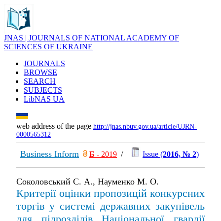
JNAS | JOURNALS OF NATIONAL ACADEMY OF
SCIENCES OF UKRAINE
JOURNALS
BROWSE
SEARCH
SUBJECTS
LibNAS UA
web address of the page
http://jnas.nbuv.gov.ua/article/UJRN-
0000565312
Business Inform
Б
- 2019
/
Issue (
2016, № 2
)
Соколовський С. А., Науменко М. О.
Критерії оцінки пропозицій конкурсних
торгів у системі державних закупівель
для підрозділів Національної гвардії