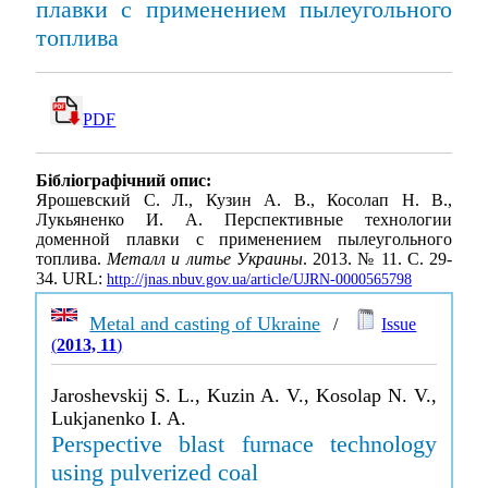
плавки с применением пылеугольного
топлива
PDF
Бібліографічний опис:
Ярошевский С. Л., Кузин А. В., Косолап Н. В.,
Лукьяненко И. А. Перспективные технологии
доменной плавки с применением пылеугольного
топлива.
Металл и литье Украины
. 2013. № 11. С. 29-
34. URL:
http://jnas.nbuv.gov.ua/article/UJRN-0000565798
Metal and casting of Ukraine
/
Issue
(
2013, 11
)
Jaroshevskij S. L., Kuzin A. V., Kosolap N. V.,
Lukjanenko I. A.
Perspective blast furnace technology
using pulverized coal