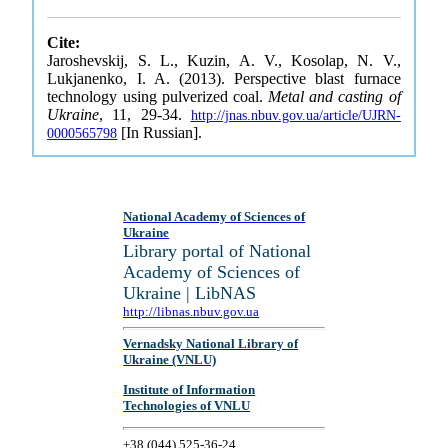
Cite:
Jaroshevskij, S. L., Kuzin, A. V., Kosolap, N. V.,
Lukjanenko, I. A. (2013). Perspective blast furnace
technology using pulverized coal.
Metal and casting of
Ukraine
, 11, 29-34.
http://jnas.nbuv.gov.ua/article/UJRN-
[In Russian].
0000565798
National Academy of Sciences of
Ukraine
Library portal of National
Academy of Sciences of
Ukraine | LibNAS
http://libnas.nbuv.gov.ua
Vernadsky National Library of
Ukraine (VNLU)
Institute of Information
Technologies of VNLU
+38 (044) 525-36-24