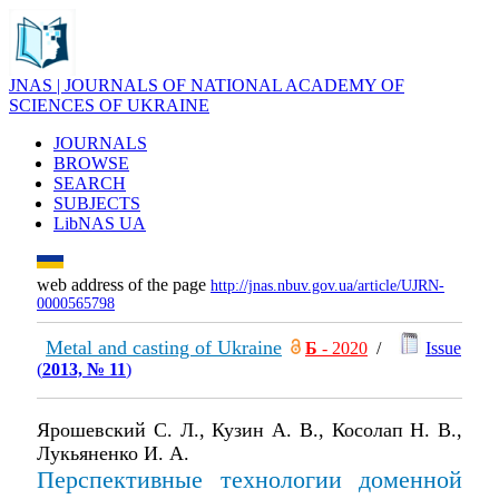
JNAS | JOURNALS OF NATIONAL ACADEMY OF
SCIENCES OF UKRAINE
JOURNALS
BROWSE
SEARCH
SUBJECTS
LibNAS UA
web address of the page
http://jnas.nbuv.gov.ua/article/UJRN-
0000565798
Metal and casting of Ukraine
Б
- 2020
/
Issue
(
2013, № 11
)
Ярошевский С. Л., Кузин А. В., Косолап Н. В.,
Лукьяненко И. А.
Перспективные технологии доменной