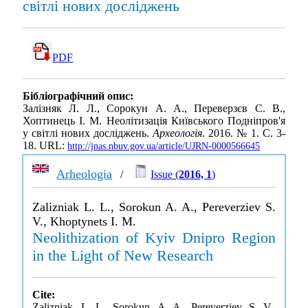
світлі нових досліджень
PDF
Бібліографічний опис:
Залізняк Л. Л., Сорокун А. А., Переверзєв С. В.,
Хоптинець І. М. Неолітизація Київського Подніпров'я
у світлі нових досліджень.
Археологія
. 2016. № 1. С. 3-
18. URL:
http://jnas.nbuv.gov.ua/article/UJRN-0000566645
Arheologia
/
Issue (
2016, 1
)
Zalizniak L. L., Sorokun A. A., Pereverziev S.
V., Khoptynets I. M.
Neolithization of Kyiv Dnipro Region
in the Light of New Research
Cite:
Zalizniak, L. L., Sorokun, A. A., Pereverziev, S. V.,