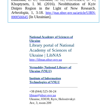
Khoptynets, I. M. (2016). Neolithization of Kyiv
Dnipro Region in the Light of New Research.
Arheologia
, 1, 3-18.
http://jnas.nbuv.gov.ua/article/UJRN-
[In Ukrainian].
0000566645
National Academy of Sciences of
Ukraine
Library portal of National
Academy of Sciences of
Ukraine | LibNAS
http://libnas.nbuv.gov.ua
Vernadsky National Library of
Ukraine (VNLU)
Institute of Information
Technologies of VNLU
+38 (044) 525-36-24
libnas@nbuv.gov.ua
Ukraine, 03039, Kyiv, Holosiivskyi
Ave, 3, room 209