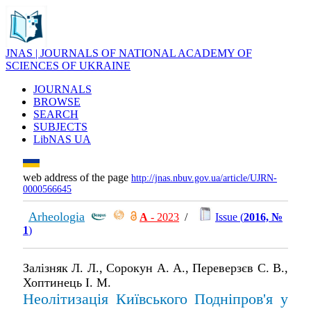
JNAS | JOURNALS OF NATIONAL ACADEMY OF
SCIENCES OF UKRAINE
JOURNALS
BROWSE
SEARCH
SUBJECTS
LibNAS UA
web address of the page
http://jnas.nbuv.gov.ua/article/UJRN-
0000566645
Arheologia
А
- 2023
/
Issue (
2016, №
1
)
Залізняк Л. Л., Сорокун А. А., Переверзєв С. В.,
Хоптинець І. М.
Неолітизація Київського Подніпров'я у