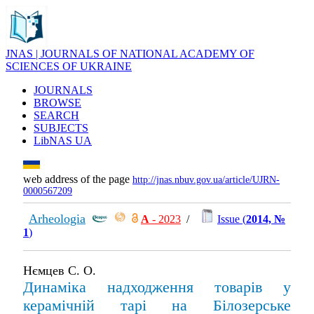
JNAS | JOURNALS OF NATIONAL ACADEMY OF
SCIENCES OF UKRAINE
JOURNALS
BROWSE
SEARCH
SUBJECTS
LibNAS UA
web address of the page
http://jnas.nbuv.gov.ua/article/UJRN-
0000567209
Arheologia
А
- 2023
/
Issue (
2014, №
1
)
Нємцев С. О.
Динаміка надходження товарів у
керамічній тарі на Білозерське