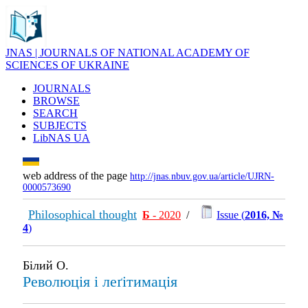
JNAS | JOURNALS OF NATIONAL ACADEMY OF
SCIENCES OF UKRAINE
JOURNALS
BROWSE
SEARCH
SUBJECTS
LibNAS UA
web address of the page
http://jnas.nbuv.gov.ua/article/UJRN-
0000573690
Philosophical thought
Б
- 2020
/
Issue (
2016, №
4
)
Білий О.
Революція і леґітимація