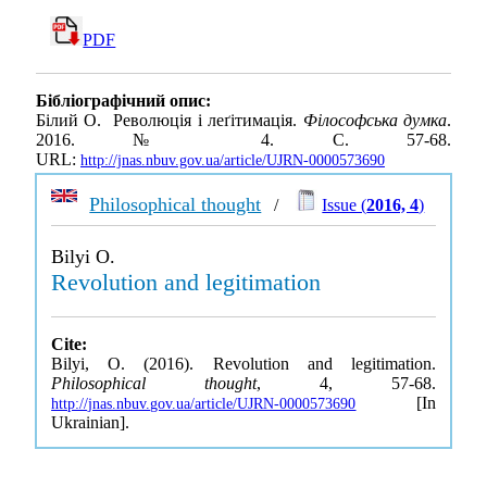
PDF
Бібліографічний опис:
Білий О. Революція і леґітимація.
Філософська думка
.
2016. № 4. С. 57-68.
URL:
http://jnas.nbuv.gov.ua/article/UJRN-0000573690
Philosophical thought
/
Issue (
2016, 4
)
Bilyi O.
Revolution and legitimation
Cite:
Bilyi, O. (2016). Revolution and legitimation.
Philosophical thought
, 4, 57-68.
[In
http://jnas.nbuv.gov.ua/article/UJRN-0000573690
Ukrainian].