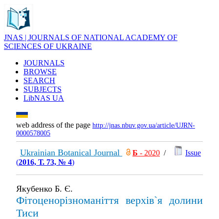
JNAS | JOURNALS OF NATIONAL ACADEMY OF
SCIENCES OF UKRAINE
JOURNALS
BROWSE
SEARCH
SUBJECTS
LibNAS UA
web address of the page
http://jnas.nbuv.gov.ua/article/UJRN-
0000578005
Ukrainian Botanical Journal
Б
- 2020
/
Issue
(
2016, Т. 73, № 4
)
Якубенко Б. Є.
Фітоценорізноманіття верхів`я долини
Тиси