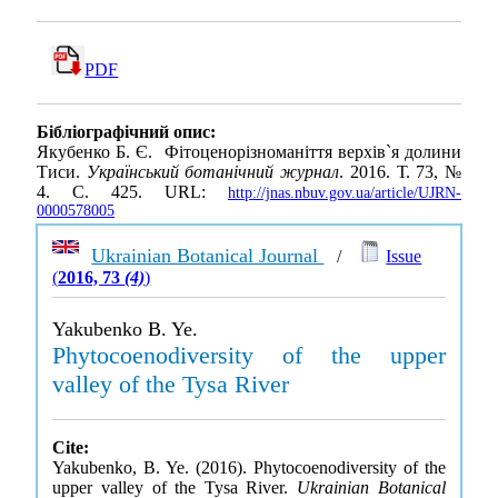
PDF
Бібліографічний опис:
Якубенко Б. Є. Фітоценорізноманіття верхів`я долини
Тиси.
Український ботанічний журнал
. 2016. Т. 73, №
4. С. 425. URL:
http://jnas.nbuv.gov.ua/article/UJRN-
0000578005
Ukrainian Botanical Journal
/
Issue
(
2016, 73
(4)
)
Yakubenko B. Ye.
Phytocoenodiversity of the upper
valley of the Tysa River
Cite:
Yakubenko, B. Ye. (2016). Phytocoenodiversity of the
upper valley of the Tysa River.
Ukrainian Botanical