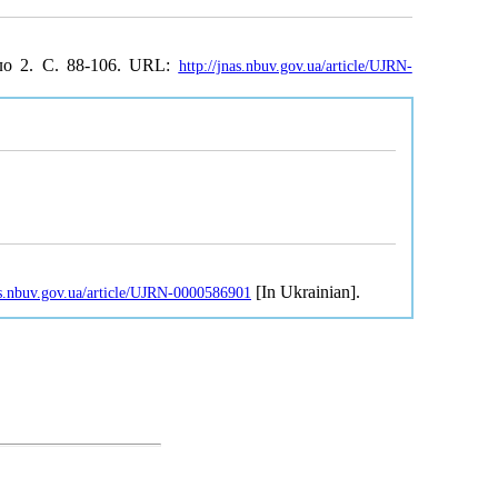
ло 2. С. 88-106. URL:
http://jnas.nbuv.gov.ua/article/UJRN-
[In Ukrainian].
as.nbuv.gov.ua/article/UJRN-0000586901