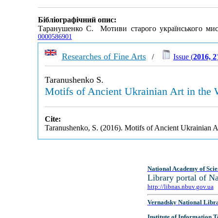
Бібліографічний опис:
Таранушенко С. Мотиви старого українського мис
0000586901
Researches of Fine Arts
/
Issue (
2016, 2
Taranushenko S.
Motifs of Ancient Ukrainian Art in the
Cite:
Taranushenko, S. (2016). Motifs of Ancient Ukrainian A
National Academy of Scie
Library portal of 
http://libnas.nbuv.gov.ua
Vernadsky National Libr
Institute of Information