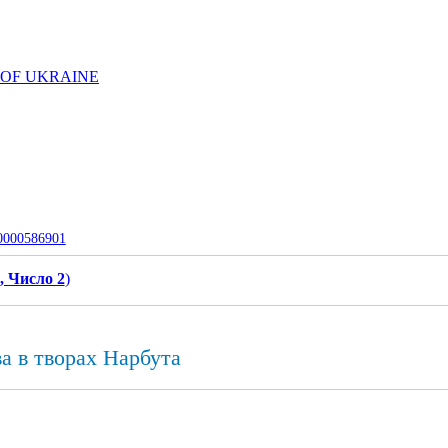
 OF UKRAINE
-0000586901
, Число 2
)
а в творах Нарбута