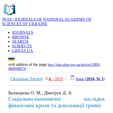
JNAS | JOURNALS OF NATIONAL ACADEMY OF
SCIENCES OF UKRAINE
JOURNALS
BROWSE
SEARCH
SUBJECTS
LibNAS UA
web address of the page
http://jnas.nbuv.gov.ua/article/UJRN-
0000588570
Ukrainian Society
Б
- 2019
/
Issue (
2016, № 3
)
Балакірєва О. М., Дмитрук Д. А.
Соціально-економічні наслідки
фінансової кризи та девальвації гривні