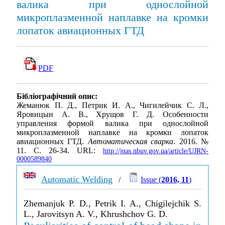
валика при однослойной
микроплазменной наплавке на кромки
лопаток авиационных ГТД
PDF
Бібліографічний опис:
Жеманюк П. Д., Петрик И. А., Чигилейчик С. Л.,
Яровицын А. В., Хрущов Г. Д. Особенности
управления формой валика при однослойной
микроплазменной наплавке на кромки лопаток
авиационных ГТД.
Автоматическая сварка
. 2016. №
11. С. 26-34. URL:
http://jnas.nbuv.gov.ua/article/UJRN-
0000589840
Automatic Welding
/
Issue (
2016, 11
)
Zhemanjuk P. D., Petrik I. A., Chigilejchik S.
L., Jarovitsyn A. V., Khrushchov G. D.