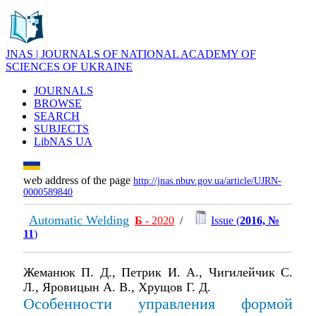
JNAS | JOURNALS OF NATIONAL ACADEMY OF
SCIENCES OF UKRAINE
JOURNALS
BROWSE
SEARCH
SUBJECTS
LibNAS UA
web address of the page
http://jnas.nbuv.gov.ua/article/UJRN-
0000589840
Automatic Welding
Б
- 2020
/
Issue (
2016, №
11
)
Жеманюк П. Д., Петрик И. А., Чигилейчик С.
Л., Яровицын А. В., Хрущов Г. Д.
Особенности управления формой