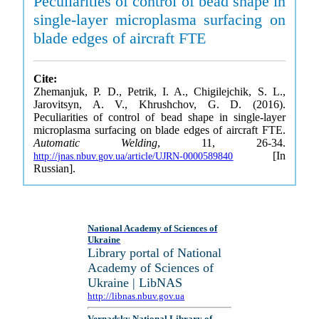
Peculiarities of control of bead shape in
single-layer microplasma surfacing on
blade edges of aircraft FTE
Cite:
Zhemanjuk, P. D., Petrik, I. A., Chigilejchik, S. L.,
Jarovitsyn, A. V., Khrushchov, G. D. (2016).
Peculiarities of control of bead shape in single-layer
microplasma surfacing on blade edges of aircraft FTE.
Automatic Welding
, 11, 26-34.
[In
http://jnas.nbuv.gov.ua/article/UJRN-0000589840
Russian].
National Academy of Sciences of
Ukraine
Library portal of National
Academy of Sciences of
Ukraine | LibNAS
http://libnas.nbuv.gov.ua
Vernadsky National Library of