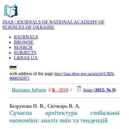
JNAS | JOURNALS OF NATIONAL ACADEMY OF
SCIENCES OF UKRAINE
JOURNALS
BROWSE
SEARCH
SUBJECTS
LibNAS UA
web address of the page
http://jnas.nbuv.gov.ua/article/UJRN-
0000592871
Business Inform
Б
- 2019
/
Issue (
2015, № 9
)
Безрукова Н. В., Свічкарь В. А.
Сучасна архітектура глобальної
економіки: аналіз змін та тенденцій