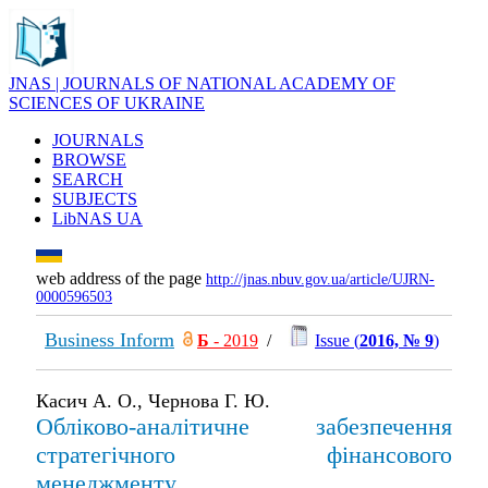
JNAS | JOURNALS OF NATIONAL ACADEMY OF
SCIENCES OF UKRAINE
JOURNALS
BROWSE
SEARCH
SUBJECTS
LibNAS UA
web address of the page
http://jnas.nbuv.gov.ua/article/UJRN-
0000596503
Business Inform
Б
- 2019
/
Issue (
2016, № 9
)
Касич А. О., Чернова Г. Ю.
Обліково-аналітичне забезпечення
стратегічного фінансового
менеджменту