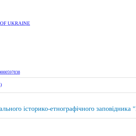
 OF UKRAINE
-0000597838
3
)
льного історико-етнографічного заповідника "