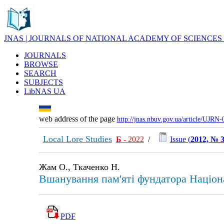
JNAS | JOURNALS OF NATIONAL ACADEMY OF SCIENCES
JOURNALS
BROWSE
SEARCH
SUBJECTS
LibNAS UA
web address of the page
http://jnas.nbuv.gov.ua/article/UJRN
Local Lore Studies
Б
- 2022
/
Issue (
2012, № 
Жам О., Ткаченко Н.
Вшанування пам'яті фундатора Націона
PDF