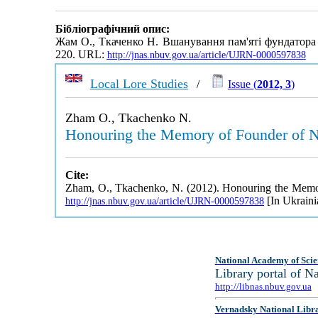
Бібліографічний опис:
Жам О., Ткаченко Н. Вшанування пам'яті фундатора 
220. URL:
http://jnas.nbuv.gov.ua/article/UJRN-0000597838
Local Lore Studies
/
Issue (
2012, 3
)
Zham O., Tkachenko N.
Honouring the Memory of Founder of Na
Cite:
Zham, O., Tkachenko, N. (2012). Honouring the Memory
[In Ukraini
http://jnas.nbuv.gov.ua/article/UJRN-0000597838
National Academy of Scie
Library portal of 
http://libnas.nbuv.gov.ua
Vernadsky National Libr