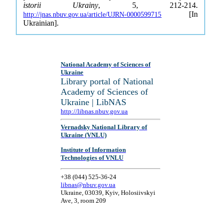
istorii Ukrainy
, 5, 212-214.
[In
http://jnas.nbuv.gov.ua/article/UJRN-0000599715
Ukrainian].
National Academy of Sciences of
Ukraine
Library portal of National
Academy of Sciences of
Ukraine | LibNAS
http://libnas.nbuv.gov.ua
Vernadsky National Library of
Ukraine (VNLU)
Institute of Information
Technologies of VNLU
+38 (044) 525-36-24
libnas@nbuv.gov.ua
Ukraine, 03039, Kyiv, Holosiivskyi
Ave, 3, room 209