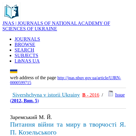
JNAS | JOURNALS OF NATIONAL ACADEMY OF
SCIENCES OF UKRAINE
JOURNALS
BROWSE
SEARCH
SUBJECTS
LibNAS UA
web address of the page
http://jnas.nbuv.gov.ua/article/UJRN-
0000599715
Sivershchyna v istorii Ukrainy
В
- 2016
/
Issue
(
2012, Вип. 5
)
Заремський М. Й.
Питання війни та миру в творчості Я.
П. Козельського