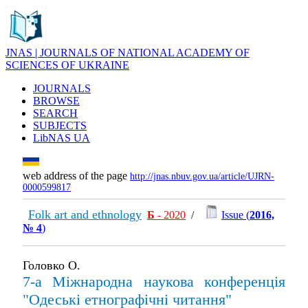
JNAS | JOURNALS OF NATIONAL ACADEMY OF
SCIENCES OF UKRAINE
JOURNALS
BROWSE
SEARCH
SUBJECTS
LibNAS UA
web address of the page
http://jnas.nbuv.gov.ua/article/UJRN-
0000599817
Folk art and ethnology
Б
- 2020
/
Issue (
2016,
№ 4
)
Головко О.
7-а Міжнародна наукова конференція
"Одеські етнографічні читання"