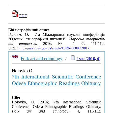
PDF
Бібліографічний опис:
Головко О. 7-а Міжнародна наукова конференція
"Одеські етнографічні читання".
Народна творчість
та етнологія
. 2016. № 4. С. 111-112.
URL:
http://jnas.nbuv.gov.ua/article/UJRN-0000599817
Folk art and ethnology
/
Issue (
2016, 4
)
Holovko O.
7th International Scientific Conference
Odesa Ethnographic Readings Obituary
Cite:
Holovko, O. (2016). 7th International Scientific
Conference Odesa Ethnographic Readings Obituary.
Folk art and ethnology
, 4, 111-112.