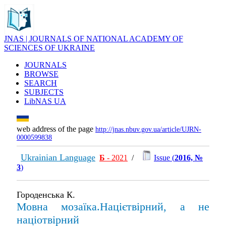
JNAS | JOURNALS OF NATIONAL ACADEMY OF
SCIENCES OF UKRAINE
JOURNALS
BROWSE
SEARCH
SUBJECTS
LibNAS UA
web address of the page
http://jnas.nbuv.gov.ua/article/UJRN-
0000599838
Ukrainian Language
Б
- 2021
/
Issue (
2016, №
3
)
Городенська К.
Мовна мозаїка.Націєтвірний, а не
націотвірний