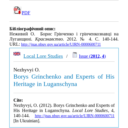
PDF
Бібліографічний опис:
Неживий О. Борис Грінченко і грінченкознавці на
Луганщині.
Краєзнавство
. 2012. № 4. С. 140-144.
URL:
http://jnas.nbuv.gov.ua/article/UJRN-0000600711
Local Lore Studies
/
Issue (
2012, 4
)
Nezhyvyi O.
Borys Grinchenko and Experts of His
Heritage in Luganschyna
Cite:
Nezhyvyi, O. (2012). Borys Grinchenko and Experts of
His Heritage in Luganschyna.
Local Lore Studies
, 4,
140-144.
http://jnas.nbuv.gov.ua/article/UJRN-0000600711
[In Ukrainian].