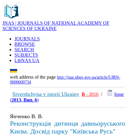
JNAS | JOURNALS OF NATIONAL ACADEMY OF
SCIENCES OF UKRAINE
JOURNALS
BROWSE
SEARCH
SUBJECTS
LibNAS UA
web address of the page
http://jnas.nbuv.gov.ua/article/UJRN-
0000600734
Sivershchyna v istorii Ukrainy
В
- 2016
/
Issue
(
2013, Вип. 6
)
Янченко В. В.
Реконструкція дитинця давньоруського
Києва. Досвід парку "Київська Русь"