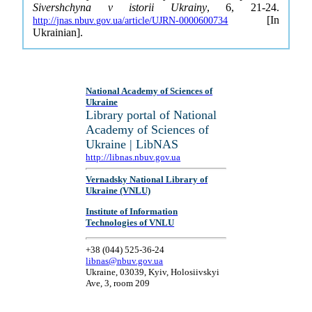
Sivershchyna v istorii Ukrainy
, 6, 21-24.
[In
http://jnas.nbuv.gov.ua/article/UJRN-0000600734
Ukrainian].
National Academy of Sciences of
Ukraine
Library portal of National
Academy of Sciences of
Ukraine | LibNAS
http://libnas.nbuv.gov.ua
Vernadsky National Library of
Ukraine (VNLU)
Institute of Information
Technologies of VNLU
+38 (044) 525-36-24
libnas@nbuv.gov.ua
Ukraine, 03039, Kyiv, Holosiivskyi
Ave, 3, room 209