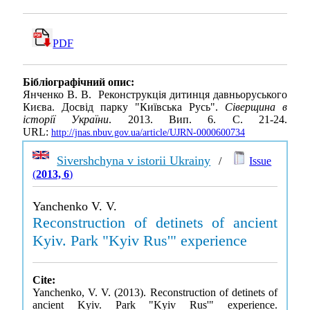
PDF
Бібліографічний опис:
Янченко В. В. Реконструкція дитинця давньоруського
Києва. Досвід парку "Київська Русь".
Сіверщина в
історії України
. 2013. Вип. 6. С. 21-24.
URL:
http://jnas.nbuv.gov.ua/article/UJRN-0000600734
Sivershchyna v istorii Ukrainy
/
Issue
(
2013, 6
)
Yanchenko V. V.
Reconstruction of detinets of ancient
Kyiv. Park "Kyiv Rus'" experience
Cite:
Yanchenko, V. V. (2013). Reconstruction of detinets of
ancient Kyiv. Park "Kyiv Rus'" experience.