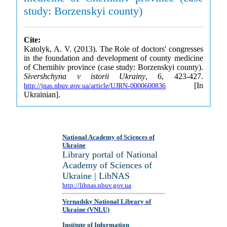
study: Borzenskyi county)
Cite:
Katolyk, A. V. (2013). The Role of doctors' congresses
in the foundation and development of county medicine
of Chernihiv province (case study: Borzenskyi county).
Sivershchyna v istorii Ukrainy
, 6, 423-427.
[In
http://jnas.nbuv.gov.ua/article/UJRN-0000600836
Ukrainian].
National Academy of Sciences of
Ukraine
Library portal of National
Academy of Sciences of
Ukraine | LibNAS
http://libnas.nbuv.gov.ua
Vernadsky National Library of
Ukraine (VNLU)
Institute of Information