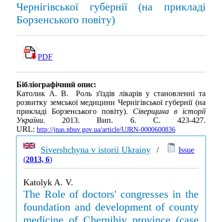
Чернігівської губернії (на прикладі
Борзенського повіту)
PDF
Бібліографічний опис:
Католик А. В. Роль з'їздів лікарів у становленні та
розвитку земської медицини Чернігівської губернії (на
прикладі Борзенського повіту).
Сіверщина в історії
України
. 2013. Вип. 6. С. 423-427.
URL:
http://jnas.nbuv.gov.ua/article/UJRN-0000600836
Sivershchyna v istorii Ukrainy
/
Issue
(
2013, 6
)
Katolyk A. V.
The Role of doctors' congresses in the
foundation and development of county
medicine of Chernihiv province (case