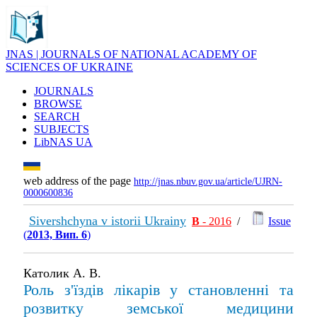
JNAS | JOURNALS OF NATIONAL ACADEMY OF
SCIENCES OF UKRAINE
JOURNALS
BROWSE
SEARCH
SUBJECTS
LibNAS UA
web address of the page
http://jnas.nbuv.gov.ua/article/UJRN-
0000600836
Sivershchyna v istorii Ukrainy
В
- 2016
/
Issue
(
2013, Вип. 6
)
Католик А. В.
Роль з'їздів лікарів у становленні та
розвитку земської медицини