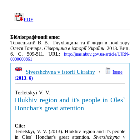
PDF
Бібліографічний опис:
Терлецький В. В. Глухівщина та її люди в полі зору
Олеся Гончара.
Сіверщина в історії України
. 2013. Вип.
6. С. 509-511. URL:
http://jnas.nbuv.gov.ua/article/UJRN-
0000600861
Sivershchyna v istorii Ukrainy
/
Issue
(
2013, 6
)
Terletskyi V. V.
Hlukhiv region and it's people in Oles`
Honchar's great attention
Cite:
Terletskyi, V. V. (2013). Hlukhiv region and it's people
in Oles` Honchar's great attention.
Sivershchyna v