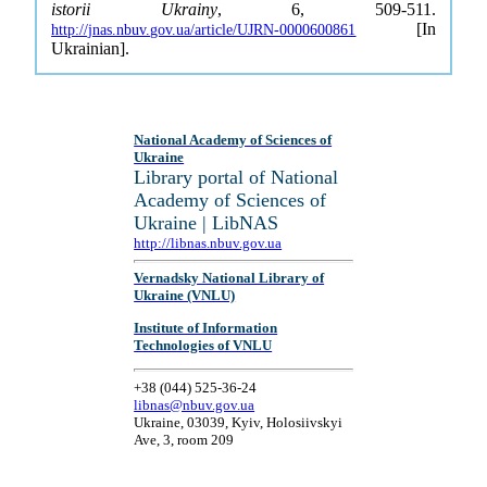
istorii Ukrainy
, 6, 509-511.
[In
http://jnas.nbuv.gov.ua/article/UJRN-0000600861
Ukrainian].
National Academy of Sciences of
Ukraine
Library portal of National
Academy of Sciences of
Ukraine | LibNAS
http://libnas.nbuv.gov.ua
Vernadsky National Library of
Ukraine (VNLU)
Institute of Information
Technologies of VNLU
+38 (044) 525-36-24
libnas@nbuv.gov.ua
Ukraine, 03039, Kyiv, Holosiivskyi
Ave, 3, room 209