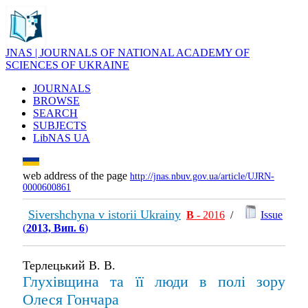
JNAS | JOURNALS OF NATIONAL ACADEMY OF
SCIENCES OF UKRAINE
JOURNALS
BROWSE
SEARCH
SUBJECTS
LibNAS UA
web address of the page
http://jnas.nbuv.gov.ua/article/UJRN-
0000600861
Sivershchyna v istorii Ukrainy
В
- 2016
/
Issue
(
2013, Вип. 6
)
Терлецький В. В.
Глухівщина та її люди в полі зору
Олеся Гончара