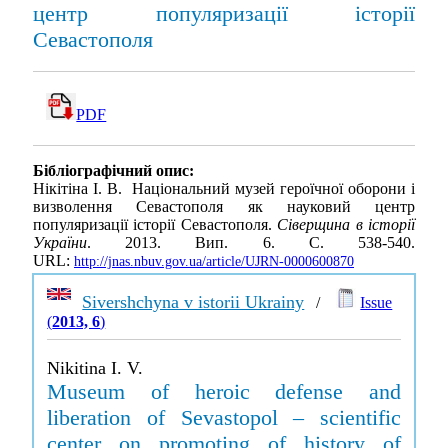
центр популяризації історії
Севастополя
PDF
Бібліографічний опис:
Нікітіна І. В. Національний музей героїчної оборони і
визволення Севастополя як науковий центр
популяризації історії Севастополя.
Сіверщина в історії
України
. 2013. Вип. 6. С. 538-540.
URL:
http://jnas.nbuv.gov.ua/article/UJRN-0000600870
Sivershchyna v istorii Ukrainy
/
Issue
(
2013, 6
)
Nikitina I. V.
Museum of heroic defense and
liberation of Sevastopol – scientific
center on promoting of history of