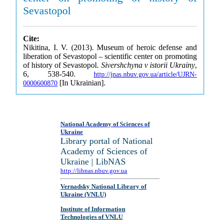
Sevastopol
Cite:
Nikitina, I. V. (2013). Museum of heroic defense and
liberation of Sevastopol – scientific center on promoting
of history of Sevastopol.
Sivershchyna v istorii Ukrainy
,
6, 538-540.
http://jnas.nbuv.gov.ua/article/UJRN-
[In Ukrainian].
0000600870
National Academy of Sciences of
Ukraine
Library portal of National
Academy of Sciences of
Ukraine | LibNAS
http://libnas.nbuv.gov.ua
Vernadsky National Library of
Ukraine (VNLU)
Institute of Information
Technologies of VNLU