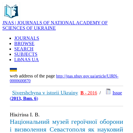
JNAS | JOURNALS OF NATIONAL ACADEMY OF
SCIENCES OF UKRAINE
JOURNALS
BROWSE
SEARCH
SUBJECTS
LibNAS UA
web address of the page
http://jnas.nbuv.gov.ua/article/UJRN-
0000600870
Sivershchyna v istorii Ukrainy
В
- 2016
/
Issue
(
2013, Вип. 6
)
Нікітіна І. В.
Національний музей героїчної оборони
і визволення Севастополя як науковий