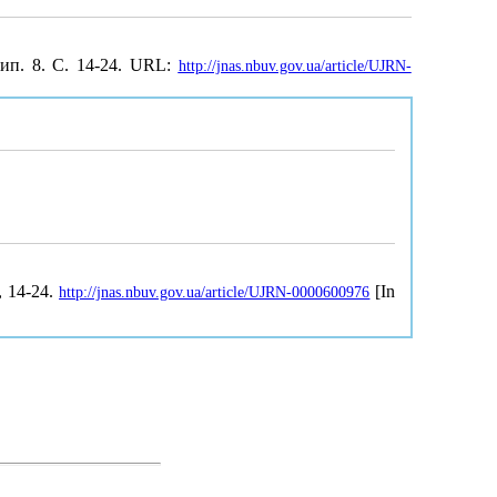
Вип. 8. С. 14-24. URL:
http://jnas.nbuv.gov.ua/article/UJRN-
8, 14-24.
[In
http://jnas.nbuv.gov.ua/article/UJRN-0000600976