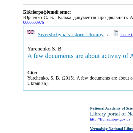
Бібліографічний опис:
Юрченко С. Б. Кілька документів про діяльність А
0000600976
Sivershchyna v istorii Ukrainy
/
Issue (
Yurchenko S. B.
A few documents are about activity of 
Cite:
Yurchenko, S. B. (2015). A few documents are about a
Ukrainian].
National Academy of Scie
Library portal of 
http://libnas.nbuv.gov.ua
Vernadsky National Libr