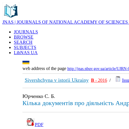
JNAS | JOURNALS OF NATIONAL ACADEMY OF SCIENCES
JOURNALS
BROWSE
SEARCH
SUBJECTS
LibNAS UA
web address of the page
http://jnas.nbuv.gov.ua/article/UJRN
Sivershchyna v istorii Ukrainy
В
- 2016
/
Issu
Юрченко С. Б.
Кілька документів про діяльність Андр
PDF