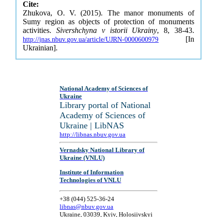
Cite:
Zhukova, O. V. (2015). The manor monuments of
Sumy region as objects of protection of monuments
activities.
Sivershchyna v istorii Ukrainy
, 8, 38-43.
[In
http://jnas.nbuv.gov.ua/article/UJRN-0000600979
Ukrainian].
National Academy of Sciences of
Ukraine
Library portal of National
Academy of Sciences of
Ukraine | LibNAS
http://libnas.nbuv.gov.ua
Vernadsky National Library of
Ukraine (VNLU)
Institute of Information
Technologies of VNLU
+38 (044) 525-36-24
libnas@nbuv.gov.ua
Ukraine, 03039, Kyiv, Holosiivskyi