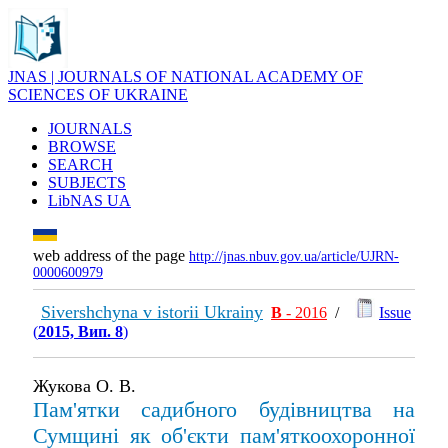
JNAS | JOURNALS OF NATIONAL ACADEMY OF
SCIENCES OF UKRAINE
JOURNALS
BROWSE
SEARCH
SUBJECTS
LibNAS UA
web address of the page
http://jnas.nbuv.gov.ua/article/UJRN-
0000600979
Sivershchyna v istorii Ukrainy
В
- 2016
/
Issue
(
2015, Вип. 8
)
Жукова О. В.
Пам'ятки садибного будівництва на
Сумщині як об'єкти пам'яткоохоронної