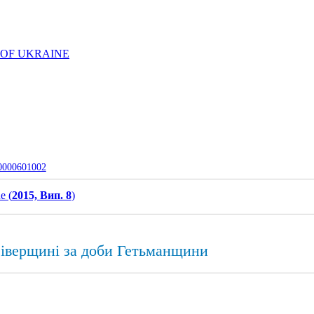
 OF UKRAINE
-0000601002
e (
2015, Вип. 8
)
Сіверщині за доби Гетьманщини