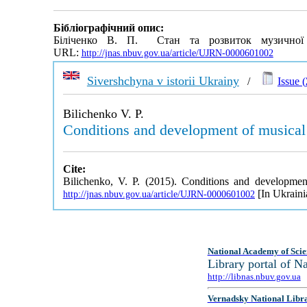
Бібліографічний опис:
Біліченко В. П. Стан та розвиток музичної
URL:
http://jnas.nbuv.gov.ua/article/UJRN-0000601002
Sivershchyna v istorii Ukrainy
/
Issue (
Bilichenko V. P.
Conditions and development of musical 
Cite:
Bilichenko, V. P. (2015). Conditions and developmen
[In Ukraini
http://jnas.nbuv.gov.ua/article/UJRN-0000601002
National Academy of Scie
Library portal of 
http://libnas.nbuv.gov.ua
Vernadsky National Libr