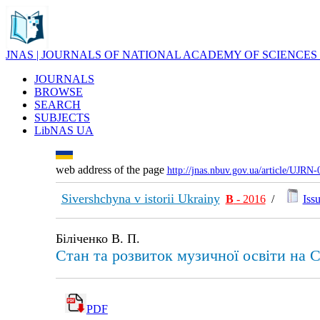
JNAS | JOURNALS OF NATIONAL ACADEMY OF SCIENCES
JOURNALS
BROWSE
SEARCH
SUBJECTS
LibNAS UA
web address of the page
http://jnas.nbuv.gov.ua/article/UJRN
Sivershchyna v istorii Ukrainy
В
- 2016
/
Issu
Біліченко В. П.
Стан та розвиток музичної освіти на 
PDF