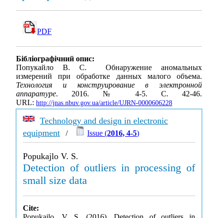
PDF
Бібліографічний опис:
Попукайло В. С. Обнаружение аномальных
измерений при обработке данных малого объема.
Технология и конструирование в электронной
аппаратуре
. 2016. № 4-5. С. 42-46.
URL:
http://jnas.nbuv.gov.ua/article/UJRN-0000606228
Technology and design in electronic
equipment
/
Issue (
2016, 4-5
)
Popukajlo V. S.
Detection of outliers in processing of
small size data
Cite:
Popukajlo, V. S. (2016). Detection of outliers in