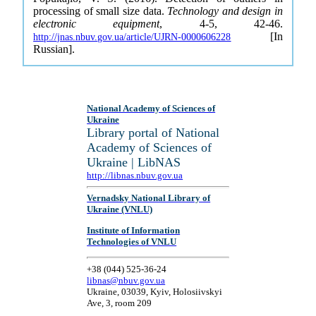
processing of small size data.
Technology and design in
electronic equipment
, 4-5, 42-46.
[In
http://jnas.nbuv.gov.ua/article/UJRN-0000606228
Russian].
National Academy of Sciences of
Ukraine
Library portal of National
Academy of Sciences of
Ukraine | LibNAS
http://libnas.nbuv.gov.ua
Vernadsky National Library of
Ukraine (VNLU)
Institute of Information
Technologies of VNLU
+38 (044) 525-36-24
libnas@nbuv.gov.ua
Ukraine, 03039, Kyiv, Holosiivskyi
Ave, 3, room 209