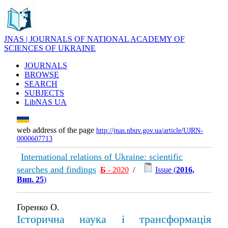
JNAS | JOURNALS OF NATIONAL ACADEMY OF
SCIENCES OF UKRAINE
JOURNALS
BROWSE
SEARCH
SUBJECTS
LibNAS UA
web address of the page
http://jnas.nbuv.gov.ua/article/UJRN-
0000607713
International relations of Ukraine: scientific
searches and findings
Б
- 2020
/
Issue (
2016,
Вип. 25
)
Горенко О.
Історична наука і трансформація