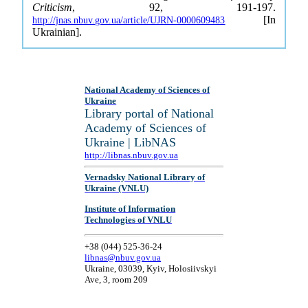
Criticism
, 92, 191-197.
[In
http://jnas.nbuv.gov.ua/article/UJRN-0000609483
Ukrainian].
National Academy of Sciences of
Ukraine
Library portal of National
Academy of Sciences of
Ukraine | LibNAS
http://libnas.nbuv.gov.ua
Vernadsky National Library of
Ukraine (VNLU)
Institute of Information
Technologies of VNLU
+38 (044) 525-36-24
libnas@nbuv.gov.ua
Ukraine, 03039, Kyiv, Holosiivskyi
Ave, 3, room 209