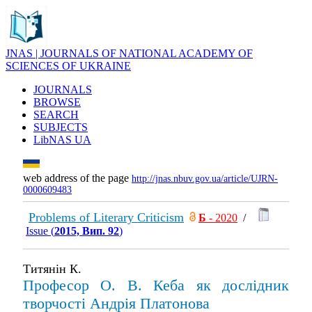
JNAS | JOURNALS OF NATIONAL ACADEMY OF
SCIENCES OF UKRAINE
JOURNALS
BROWSE
SEARCH
SUBJECTS
LibNAS UA
web address of the page
http://jnas.nbuv.gov.ua/article/UJRN-
0000609483
Problems of Literary Criticism
Б
- 2020
/
Issue (
2015, Вип. 92
)
Титянін К.
Професор О. В. Кеба як дослідник
творчості Андрія Платонова