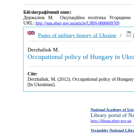
Бібліографічний опис:
Держалюк М. Окупаційна політика Угорщини в
URL:
http://jnas.nbuv.gov.ua/article/UJRN-0000609709
Pages of military history of Ukraine
/
Derzhaliuk M.
Occupational policy of Hungary in Ukra
Cite:
Derzhaliuk, M. (2012). Occupational policy of Hungary
[In Ukrainian].
National Academy of Scie
Library portal of 
http://libnas.nbuv.gov.ua
Vernadsky National Libr