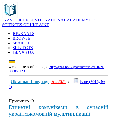
JNAS | JOURNALS OF NATIONAL ACADEMY OF
SCIENCES OF UKRAINE
JOURNALS
BROWSE
SEARCH
SUBJECTS
LibNAS UA
web address of the page
http://jnas.nbuv.gov.ua/article/UJRN-
0000611231
Ukrainian Language
Б
- 2021
/
Issue (
2016, №
4
)
Прилипко Ф.
Етикетні комунікеми в сучасній
українськомовній мультиплікації