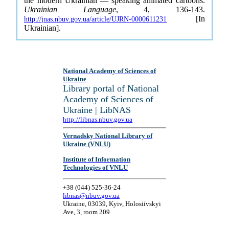
the modern Ukrainian — speaking animated cartoons.
Ukrainian Language
, 4, 136-143.
[In
http://jnas.nbuv.gov.ua/article/UJRN-0000611231
Ukrainian].
National Academy of Sciences of
Ukraine
Library portal of National
Academy of Sciences of
Ukraine | LibNAS
http://libnas.nbuv.gov.ua
Vernadsky National Library of
Ukraine (VNLU)
Institute of Information
Technologies of VNLU
+38 (044) 525-36-24
libnas@nbuv.gov.ua
Ukraine, 03039, Kyiv, Holosiivskyi
Ave, 3, room 209