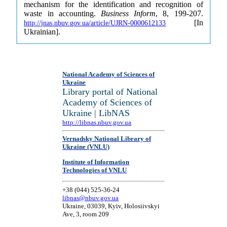
mechanism for the identification and recognition of
waste in accounting.
Business Inform
, 8, 199-207.
[In
http://jnas.nbuv.gov.ua/article/UJRN-0000612133
Ukrainian].
National Academy of Sciences of
Ukraine
Library portal of National
Academy of Sciences of
Ukraine | LibNAS
http://libnas.nbuv.gov.ua
Vernadsky National Library of
Ukraine (VNLU)
Institute of Information
Technologies of VNLU
+38 (044) 525-36-24
libnas@nbuv.gov.ua
Ukraine, 03039, Kyiv, Holosiivskyi
Ave, 3, room 209