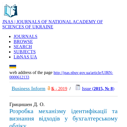
JNAS | JOURNALS OF NATIONAL ACADEMY OF
SCIENCES OF UKRAINE
JOURNALS
BROWSE
SEARCH
SUBJECTS
LibNAS UA
web address of the page
http://jnas.nbuv.gov.ua/article/UJRN-
0000612133
Business Inform
Б
- 2019
/
Issue (
2015, № 8
)
Грицишен Д. О.
Розробка механізму ідентифікації та
визнання відходів у бухгалтерському
обліку