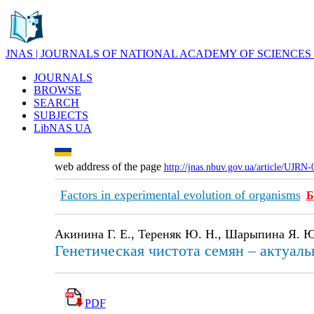
JNAS | JOURNALS OF NATIONAL ACADEMY OF SCIENCES
JOURNALS
BROWSE
SEARCH
SUBJECTS
LibNAS UA
web address of the page
http://jnas.nbuv.gov.ua/article/UJRN
Factors in experimental evolution of organisms
Б
Акинина Г. Е., Тереняк Ю. Н., Шарыпина Я. Ю
Генетическая чистота семян – актуал
PDF