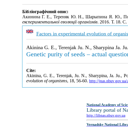
Бібліографічний опис:
Акинина Г. Е., Тереняк Ю. Н., Шарыпина Я. Ю., По
експериментальної еволюції організмів
. 2016. Т. 18. С
Factors in experimental evolution of organi
Akinina G. E., Terenjak Ju. N., Sharypina Ja. Ju
Genetic purity of seeds – actual questi
Cite:
Akinina, G. E., Terenjak, Ju. N., Sharypina, Ja. Ju., 
evolution of organisms
, 18, 56-60.
http://jnas.nbuv.gov.u
National Academy of Scie
Library portal of 
http://libnas.nbuv.gov.ua
Vernadsky National Libr