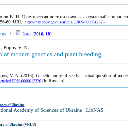
пов В. Н. Генетическая чистота семян – актуальный вопрос с
. 56-60. URL:
http://jnas.nbuv.gov.ua/article/UJRN-0000612326
sms
/
Issue (
2016, 18
)
., Popov V. N.
on of modern genetics and plant breeding
Popov, V. N. (2016). Genetic purity of seeds – actual question of mod
[In Russian].
a/article/UJRN-0000612326
nces of Ukraine
National Academy of Sciences of Ukraine | LibNAS
ary of Ukraine (VNLU)