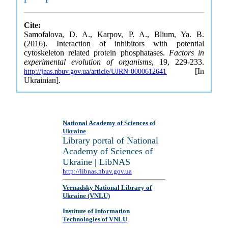
Cite:
Samofalova, D. A., Karpov, P. A., Blium, Ya. B.
(2016). Interaction of inhibitors with potential
cytoskeleton related protein phosphatases.
Factors in
experimental evolution of organisms
, 19, 229-233.
[In
http://jnas.nbuv.gov.ua/article/UJRN-0000612641
Ukrainian].
National Academy of Sciences of
Ukraine
Library portal of National
Academy of Sciences of
Ukraine | LibNAS
http://libnas.nbuv.gov.ua
Vernadsky National Library of
Ukraine (VNLU)
Institute of Information
Technologies of VNLU