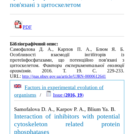
пов'язані з цитоскелетом
PDF
Бібліографічний опис:
Самофалова Д. А., Карпов П. А., Блюм Я. Б.
Особливості взаємодії інгібіторів із
протеїнфосфатазами, що потенційно пов'язані з
цитоскелетом.
Фактори експериментальної еволюції
організмів
. 2016. Т. 19. С. 229-233.
URL:
http://jnas.nbuv.gov.ua/article/UJRN-0000612641
Factors in experimental evolution of
organisms
/
Issue (
2016, 19
)
Samofalova D. A., Karpov P. A., Blium Ya. B.
Interaction of inhibitors with potential
cytoskeleton related protein
phosphatases