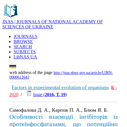
JNAS | JOURNALS OF NATIONAL ACADEMY OF
SCIENCES OF UKRAINE
JOURNALS
BROWSE
SEARCH
SUBJECTS
LibNAS UA
web address of the page
http://jnas.nbuv.gov.ua/article/UJRN-
0000612641
Factors in experimental evolution of organisms
Б
-
2020
/
Issue (
2016, Т. 19
)
Самофалова Д. А., Карпов П. А., Блюм Я. Б.
Особливості взаємодії інгібіторів із
протеїнфосфатазами, що потенційно