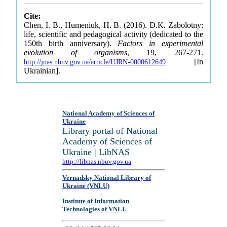
Cite:
Chen, I. B., Humeniuk, H. B. (2016). D.K. Zabolotny:
life, scientific and pedagogical activity (dedicated to the
150th birth anniversary).
Factors in experimental
evolution of organisms
, 19, 267-271.
[In
http://jnas.nbuv.gov.ua/article/UJRN-0000612649
Ukrainian].
National Academy of Sciences of
Ukraine
Library portal of National
Academy of Sciences of
Ukraine | LibNAS
http://libnas.nbuv.gov.ua
Vernadsky National Library of
Ukraine (VNLU)
Institute of Information
Technologies of VNLU