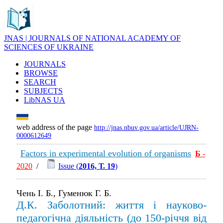
JNAS | JOURNALS OF NATIONAL ACADEMY OF
SCIENCES OF UKRAINE
JOURNALS
BROWSE
SEARCH
SUBJECTS
LibNAS UA
web address of the page
http://jnas.nbuv.gov.ua/article/UJRN-
0000612649
Factors in experimental evolution of organisms
Б
-
2020
/
Issue (
2016, Т. 19
)
Чень І. Б., Гуменюк Г. Б.
Д.К. Заболотний: життя і науково-
педагогічна діяльність (до 150-річчя від