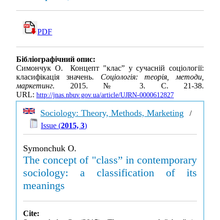
PDF
Бібліографічний опис:
Симончук О. Концепт "клас” у сучасній соціології:
класифікація значень.
Соціологія: теорія, методи,
маркетинг
. 2015. № 3. С. 21-38.
URL:
http://jnas.nbuv.gov.ua/article/UJRN-0000612827
Sociology: Theory, Methods, Marketing
/
Issue (
2015, 3
)
Symonchuk O.
The concept of "class” in contemporary
sociology: a classification of its
meanings
Cite: