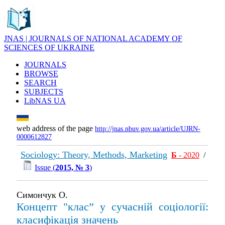
JNAS | JOURNALS OF NATIONAL ACADEMY OF
SCIENCES OF UKRAINE
JOURNALS
BROWSE
SEARCH
SUBJECTS
LibNAS UA
web address of the page
http://jnas.nbuv.gov.ua/article/UJRN-
0000612827
Sociology: Theory, Methods, Marketing
Б
- 2020
/
Issue (
2015, № 3
)
Симончук О.
Концепт "клас” у сучасній соціології:
класифікація значень