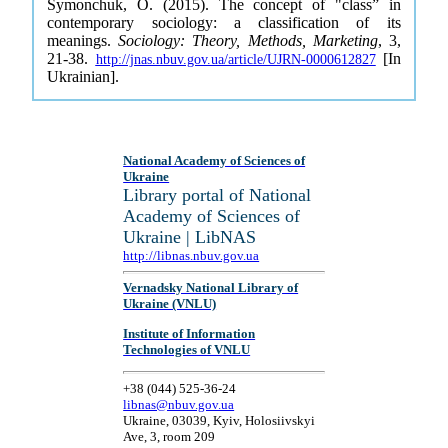
Symonchuk, O. (2015). The concept of "class” in
contemporary sociology: a classification of its
meanings.
Sociology: Theory, Methods, Marketing
, 3,
21-38.
[In
http://jnas.nbuv.gov.ua/article/UJRN-0000612827
Ukrainian].
National Academy of Sciences of
Ukraine
Library portal of National
Academy of Sciences of
Ukraine | LibNAS
http://libnas.nbuv.gov.ua
Vernadsky National Library of
Ukraine (VNLU)
Institute of Information
Technologies of VNLU
+38 (044) 525-36-24
libnas@nbuv.gov.ua
Ukraine, 03039, Kyiv, Holosiivskyi
Ave, 3, room 209