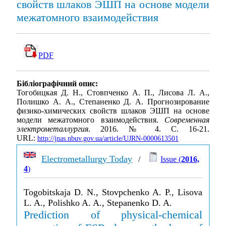
свойств шлаков ЭШП на основе модели
межатомного взаимодействия
PDF
Бібліографічний опис:
Тогобицкая Д. Н., Стовпченко А. П., Лисова Л. А.,
Полишко А. А., Степаненко Д. А. Прогнозирование
физико-химических свойств шлаков ЭШП на основе
модели межатомного взаимодействия.
Современная
электрометаллургия
. 2016. № 4. С. 16-21.
URL:
http://jnas.nbuv.gov.ua/article/UJRN-0000613501
Electrometallurgy Today
/
Issue (
2016,
4
)
Togobitskaja D. N., Stovpchenko A. P., Lisova
L. A., Polishko A. A., Stepanenko D. A.
Prediction of physical-chemical