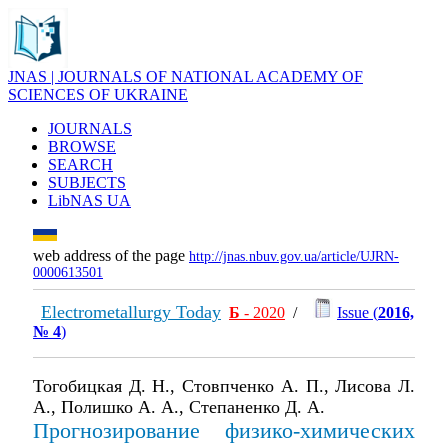
JNAS | JOURNALS OF NATIONAL ACADEMY OF
SCIENCES OF UKRAINE
JOURNALS
BROWSE
SEARCH
SUBJECTS
LibNAS UA
web address of the page
http://jnas.nbuv.gov.ua/article/UJRN-
0000613501
Electrometallurgy Today
Б
- 2020
/
Issue (
2016,
№ 4
)
Тогобицкая Д. Н., Стовпченко А. П., Лисова Л.
А., Полишко А. А., Степаненко Д. А.
Прогнозирование физико-химических