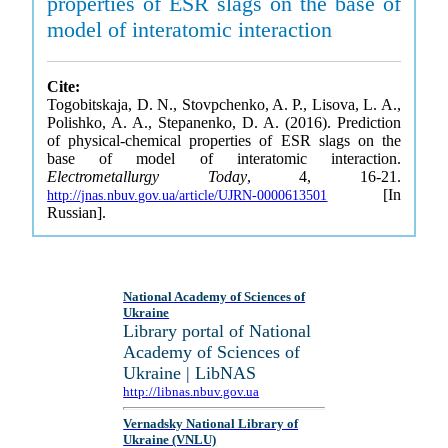
properties of ESR slags on the base of
model of interatomic interaction
Cite:
Togobitskaja, D. N., Stovpchenko, A. P., Lisova, L. A.,
Polishko, A. A., Stepanenko, D. A. (2016). Prediction
of physical-chemical properties of ESR slags on the
base of model of interatomic interaction.
Electrometallurgy Today
, 4, 16-21.
[In
http://jnas.nbuv.gov.ua/article/UJRN-0000613501
Russian].
National Academy of Sciences of
Ukraine
Library portal of National
Academy of Sciences of
Ukraine | LibNAS
http://libnas.nbuv.gov.ua
Vernadsky National Library of
Ukraine (VNLU)