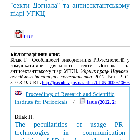
"секти Догнала" та антисектантському
піарі УГКЦ
PDF
Бібліографічний опис:
Білак Г. Особливості використання PR-технологій у
комунікативній діяльності "секти Догнала" та
антисектантському піарі УГКЦ.
Збірник праць Науково-
дослідного інституту пресознавства
. 2012. Вип. 2. С.
310-319. URL:
http://jnas.nbuv.gov.ua/article/UJRN-0000613606
Proceedings of Research and Scientific
Institute for Periodicals
/
Issue (
2012, 2
)
Bilak H.
The peculiarities of usage PR-
technologies in communication