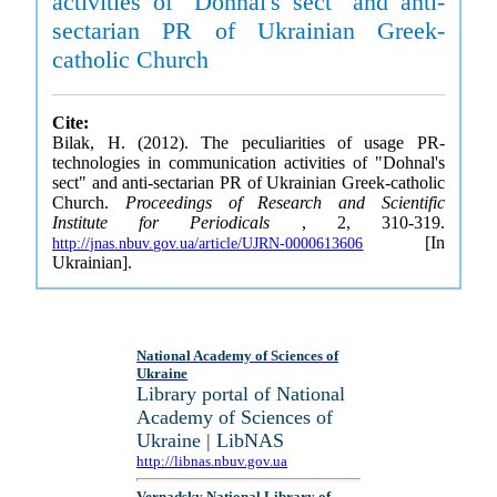
activities of "Dohnal's sect" and anti-
sectarian PR of Ukrainian Greek-
catholic Church
Cite:
Bilak, H. (2012). The peculiarities of usage PR-
technologies in communication activities of "Dohnal's
sect" and anti-sectarian PR of Ukrainian Greek-catholic
Church.
Proceedings of Research and Scientific
Institute for Periodicals
, 2, 310-319.
[In
http://jnas.nbuv.gov.ua/article/UJRN-0000613606
Ukrainian].
National Academy of Sciences of
Ukraine
Library portal of National
Academy of Sciences of
Ukraine | LibNAS
http://libnas.nbuv.gov.ua
Vernadsky National Library of