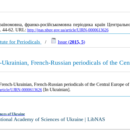
аїномовна, франко-російськомовна періодика країн Центрально
С. 44-62. URL:
http://jnas.nbuv.gov.ua/article/UJRN-0000613626
tute for Periodicals
/
Issue (
2015, 5
)
Ukrainian, French-Russian periodicals of the Cen
French-Ukrainian, French-Russian periodicals of the Central Europe o
[In Ukrainian].
a/article/UJRN-0000613626
nces of Ukraine
National Academy of Sciences of Ukraine | LibNAS