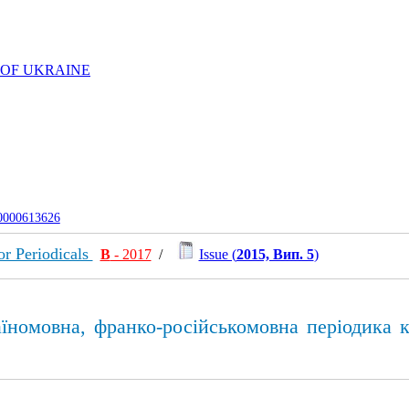
 OF UKRAINE
-0000613626
or Periodicals
В
- 2017
/
Issue (
2015, Вип. 5
)
їномовна, франко-російськомовна періодика 