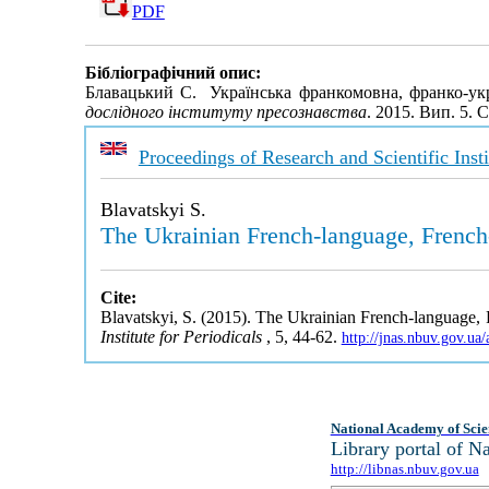
PDF
Бібліографічний опис:
Блавацький С. Українська франкомовна, франко-укр
дослідного інституту пресознавства
. 2015. Вип. 5. 
Proceedings of Research and Scientific Insti
Blavatskyi S.
The Ukrainian French-language, French-
Cite:
Blavatskyi, S. (2015). The Ukrainian French-language, 
Institute for Periodicals
, 5, 44-62.
http://jnas.nbuv.gov.u
National Academy of Scie
Library portal of 
http://libnas.nbuv.gov.ua