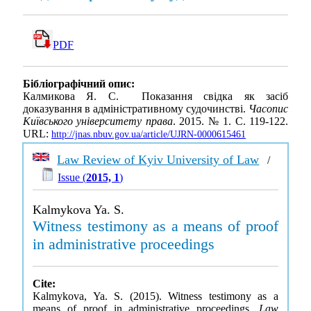
PDF
Бібліографічний опис:
Калмикова Я. С. Показання свідка як засіб
доказування в адміністративному судочинстві.
Часопис
Київського університету права
. 2015. № 1. С. 119-122.
URL:
http://jnas.nbuv.gov.ua/article/UJRN-0000615461
Law Review of Kyiv University of Law
/
Issue (
2015, 1
)
Kalmykova Ya. S.
Witness testimony as a means of proof
in administrative proceedings
Cite:
Kalmykova, Ya. S. (2015). Witness testimony as a
means of proof in administrative proceedings.
Law