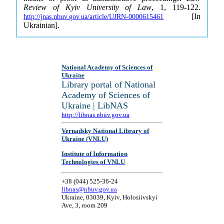
Review of Kyiv University of Law
, 1, 119-122.
[In
http://jnas.nbuv.gov.ua/article/UJRN-0000615461
Ukrainian].
National Academy of Sciences of
Ukraine
Library portal of National
Academy of Sciences of
Ukraine | LibNAS
http://libnas.nbuv.gov.ua
Vernadsky National Library of
Ukraine (VNLU)
Institute of Information
Technologies of VNLU
+38 (044) 525-36-24
libnas@nbuv.gov.ua
Ukraine, 03039, Kyiv, Holosiivskyi
Ave, 3, room 209