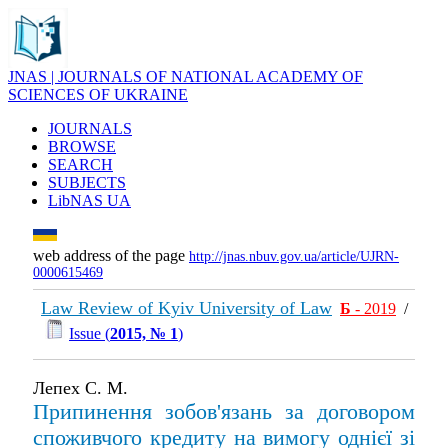
JNAS | JOURNALS OF NATIONAL ACADEMY OF
SCIENCES OF UKRAINE
JOURNALS
BROWSE
SEARCH
SUBJECTS
LibNAS UA
web address of the page
http://jnas.nbuv.gov.ua/article/UJRN-
0000615469
Law Review of Kyiv University of Law
Б
- 2019
/
Issue (
2015, № 1
)
Лепех C. М.
Припинення зобов'язань за договором
споживчого кредиту на вимогу однієї зі