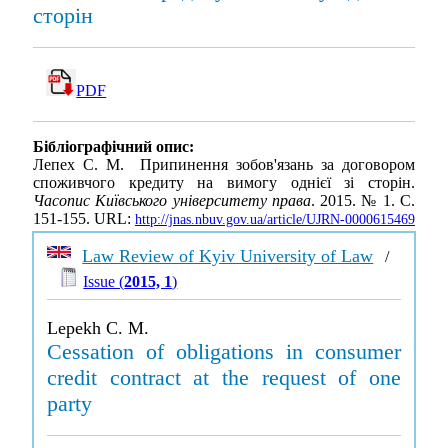
сторін
PDF
Бібліографічний опис:
Лепех C. М. Припинення зобов'язань за договором
споживчого кредиту на вимогу однієї зі сторін.
Часопис Київського університету права
. 2015. № 1. С.
151-155. URL:
http://jnas.nbuv.gov.ua/article/UJRN-0000615469
Law Review of Kyiv University of Law
/
Issue (
2015, 1
)
Lepekh C. M.
Cessation of obligations in consumer
credit contract at the request of one
party