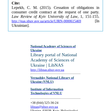
Cite:
Lepekh, C. M. (2015). Cessation of obligations in
consumer credit contract at the request of one party.
Law Review of Kyiv University of Law
, 1, 151-155.
[In
http://jnas.nbuv.gov.ua/article/UJRN-0000615469
Ukrainian].
National Academy of Sciences of
Ukraine
Library portal of National
Academy of Sciences of
Ukraine | LibNAS
http://libnas.nbuv.gov.ua
Vernadsky National Library of
Ukraine (VNLU)
Institute of Information
Technologies of VNLU
+38 (044) 525-36-24
libnas@nbuv.gov.ua
Ukraine, 03039, Kyiv, Holosiivskyi