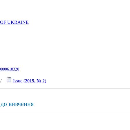
 OF UKRAINE
-0000618320
/
Issue (
2015, № 2
)
 до вивчення