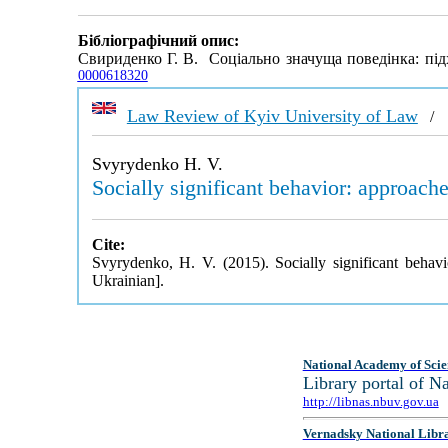
Бібліографічний опис:
Свириденко Г. В. Соціально значуща поведінка: пі
0000618320
Law Review of Kyiv University of Law
Svyrydenko H. V.
Socially significant behavior: approache
Cite:
Svyrydenko, H. V. (2015). Socially significant behav
Ukrainian].
National Academy of Scie
Library portal of 
http://libnas.nbuv.gov.ua
Vernadsky National Libr